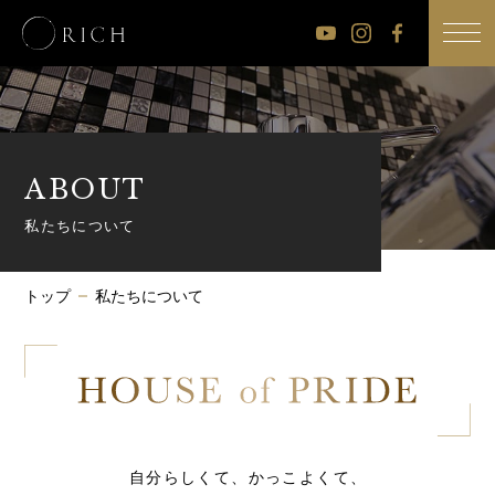
公
公
公
式
式
式
Youtube
Instagram
Facebook
チ
ABOUT
ャ
ン
私たちについて
ネ
ル
トップ
私たちについて
自分らしくて、かっこよくて、