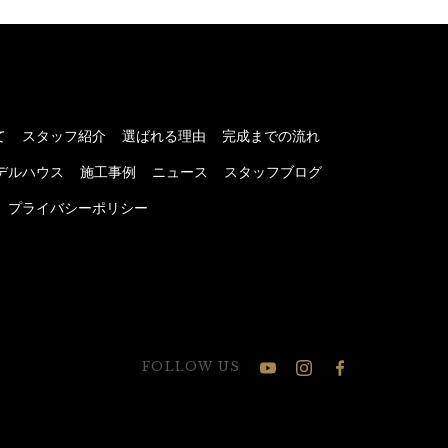
て
スタッフ紹介
選ばれる理由
完成までの流れ
デルハウス
施工事例
ニュース
スタッフブログ
プライバシーポリシー
FOLLOW US
公
公
公
式
式
式
Youtube
Instagram
Facebook