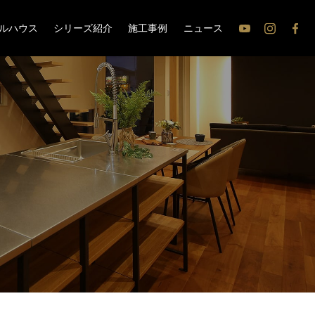
ルハウス
シリーズ紹介
施工事例
ニュース
公
公
公
式
式
式
Youtube
Instagram
Face
チ
ャ
ン
ネ
ル