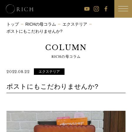
公
公
公
式
式
式
トップ
RICHの母コラム
エクステリア
ポストにもこだわりませんか?
Youtube
Instagram
Facebook
チ
COLUMN
ャ
RICHの母コラム
ン
ネ
エクステリア
2022.08.22
ル
ポストにもこだわりませんか?