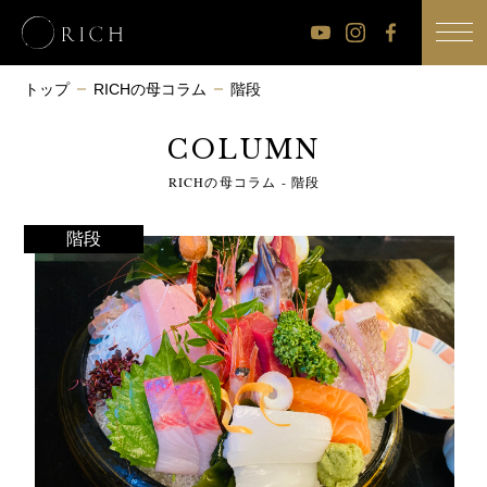
公
公
公
式
式
式
トップ
RICHの母コラム
階段
Youtube
Instagram
Facebook
COLUMN
チ
RICHの母コラム - 階段
ャ
ン
階段
ネ
ル