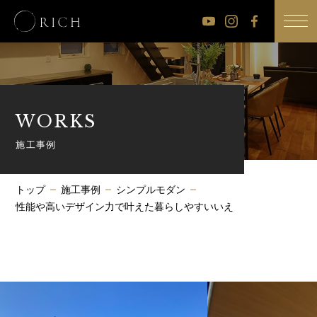
公
公
公
式
式
式
Youtube
Instagram
Facebook
チ
WORKS
ャ
ン
施工事例
ネ
ル
トップ
施工事例
シンプルモダン
性能や高いデザイン力で叶えた暮らしやすいいえ