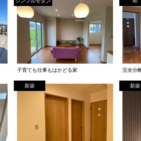
シンプルモダン
和
子育ても仕事もはかどる家
完全分
新築
新築