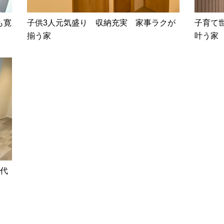
も寛
子供3人元気盛り 収納充実 家事ラクが
子育て
揃う家
叶う家
世代