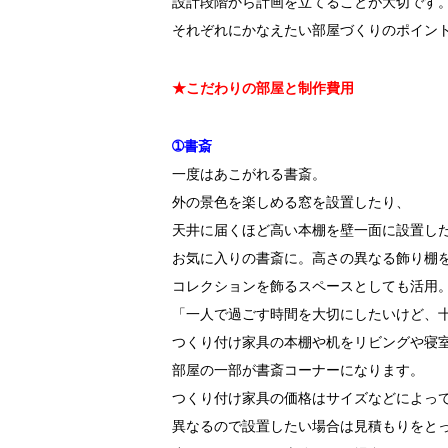
設計段階から計画を立てることが大切です
それぞれにかなえたい部屋づくりのポイン
★こだわりの部屋と制作費用
➀書斎
一度はあこがれる書斎。
外の景色を楽しめる窓を設置したり、
天井に届くほど高い本棚を壁一面に設置し
お気に入りの書斎に。高さの異なる飾り棚
コレクションを飾るスペースとしても活用
「一人で過ごす時間を大切にしたいけど、
つくり付け家具の本棚や机をリビングや寝
部屋の一部が書斎コーナーになります。
つくり付け家具の価格はサイズなどによっ
異なるので設置したい場合は見積もりをと