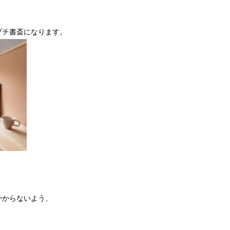
プチ書斎になります。
かからないよう、
。