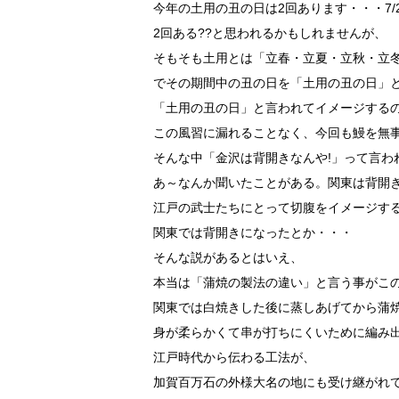
今年の土用の丑の日は2回あります・・・7/2
2回ある??と思われるかもしれませんが、
そもそも土用とは「立春・立夏・立秋・立冬
でその期間中の丑の日を「土用の丑の日」
「土用の丑の日」と言われてイメージする
この風習に漏れることなく、今回も鰻を無
そんな中「金沢は背開きなんや!」って言わ
あ～なんか聞いたことがある。関東は背開
江戸の武士たちにとって切腹をイメージす
関東では背開きになったとか・・・
そんな説があるとはいえ、
本当は「蒲焼の製法の違い」と言う事がこ
関東では白焼きした後に蒸しあげてから蒲
身が柔らかくて串が打ちにくいために編み
江戸時代から伝わる工法が、
加賀百万石の外様大名の地にも受け継がれ