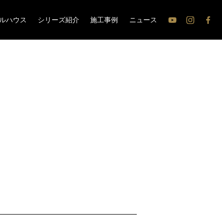
ルハウス
シリーズ紹介
施工事例
ニュース
公
公
公
式
式
式
Youtube
Instagram
Face
チ
ャ
ン
ネ
ル