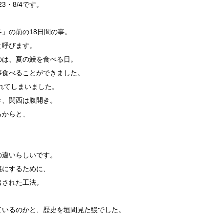
3・8/4です。
」の前の18日間の事。
と呼びます。
のは、夏の鰻を食べる日。
事食べることができました。
れてしまいました。
き、関西は腹開き。
るからと、
の違いらしいです。
焼にするために、
出された工法。
ているのかと、歴史を垣間見た鰻でした。